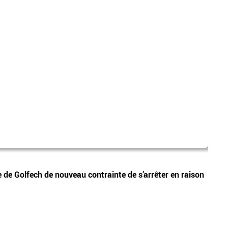
franc
Vidéos
e de Golfech de nouveau contrainte de s’arrêter en raison
Perso
trait