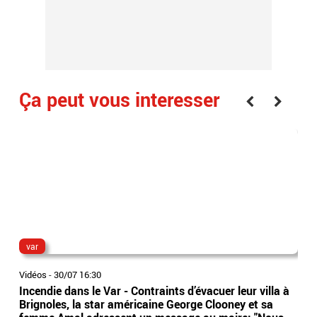
Ça peut vous interesser
var
Mar
Vidéos
-
30/07 16:30
Vidé
Incendie dans le Var - Contraints d’évacuer leur villa à
Ten
Brignoles, la star américaine George Clooney et sa
Ton