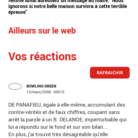
femme Amal adressent un message au maire: "Nous
prop
ignorons si notre belle maison survivra à cette terrible
"X"
épreuve"
Ailleurs sur le web
Vos réactions
RAFRAICHIR
BOWLING GREEN
13/mars/2008 - 00h10
DE PANAFIEU, égale à elle-même, accumulant des
contre-vérités et de faux chiffres, coupant sans
arrêt la parole à un B. DELANOE, imperturbable qui
lui a répondu sur le fond et sur son bilan...
En plus, j'ai trouvé très désagréable qu'elle