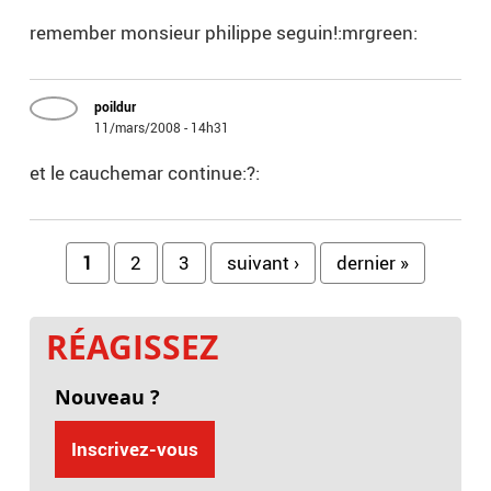
remember monsieur philippe seguin!:mrgreen:
poildur
11/mars/2008 - 14h31
et le cauchemar continue:?:
Pages
1
2
3
suivant ›
dernier »
RÉAGISSEZ
Nouveau ?
Inscrivez-vous