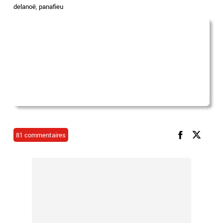
delanoë
,
panafieu
81 commentaires