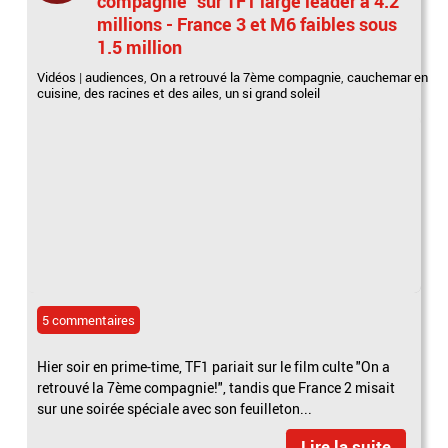
compagnie" sur TF1 large leader à 4.2
millions - France 3 et M6 faibles sous
1.5 million
Vidéos
|
audiences
,
On a retrouvé la 7ème compagnie
,
cauchemar en
cuisine
,
des racines et des ailes
,
un si grand soleil
5 commentaires
Hier soir en prime-time, TF1 pariait sur le film culte "On a
retrouvé la 7ème compagnie!", tandis que France 2 misait
sur une soirée spéciale avec son feuilleton...
Lire la suite