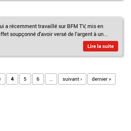
qui a récemment travaillé sur BFM TV, mis en
ffet soupçonné d'avoir versé de l'argent à un...
Lire la suite
3
4
5
6
…
suivant ›
dernier »