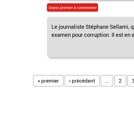
Soyez premier à commenter
Le journaliste Stéphane Sellami, 
examen pour corruption. Il est en e
Pages
« premier
‹ précédent
…
2