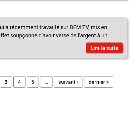
qui a récemment travaillé sur BFM TV, mis en
ffet soupçonné d'avoir versé de l'argent à un...
Lire la suite
3
4
5
…
suivant ›
dernier »