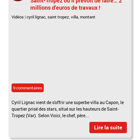
Saint-Tropez où il prévoit de faire… 2
millions d’euros de travaux !
Vidéos
|
cyril lignac
,
saint tropez
,
villa
,
montant
9 commentaires
Cyril Lignac vient de s'offrir une superbe villa au Capon, le
quartier prisé des stars, situé sur les hauteurs de Saint-
Tropez (Var). Selon Voici, le chef, père...
Lire la suite