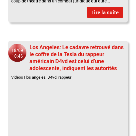
coup de théâtre dans un combat juridique qui dure...
Lire la suite
Los Angeles: Le cadavre retrouvé dans
18/09
le coffre de la Tesla du rappeur
10:46
américain D4vd est celui d’une
adolescente, indiquent les autorités
Vidéos
|
los angeles
,
D4vd
,
rappeur