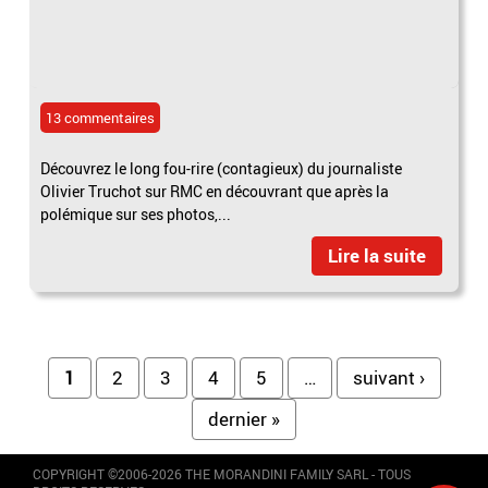
13 commentaires
Découvrez le long fou-rire (contagieux) du journaliste
Olivier Truchot sur RMC en découvrant que après la
polémique sur ses photos,...
Lire la suite
Pages
1
2
3
4
5
…
suivant ›
dernier »
COPYRIGHT ©2006-2026 THE MORANDINI FAMILY SARL - TOUS