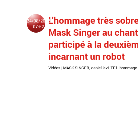
L'hommage très sobre 
24/08/2022
07:52
Mask Singer au chante
participé à la deuxi
incarnant un robot
Vidéos
|
MASK SINGER
,
daniel levi
,
TF1
,
hommage