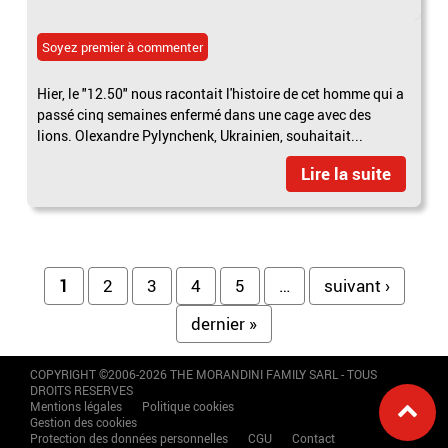
Soyez premier à commenter
Hier, le "12.50" nous racontait l'histoire de cet homme qui a
passé cinq semaines enfermé dans une cage avec des
lions. Olexandre Pylynchenk, Ukrainien, souhaitait...
Lire la suite
Pages
1
2
3
4
5
…
suivant ›
dernier »
COPYRIGHT ©2006-2026 THE MORANDINI FAMILY SARL - TOUS
DROITS RESERVES
Mentions légales
Politique cookies
Gestion des cookies
Protection des données personnelles
CGU
Contact