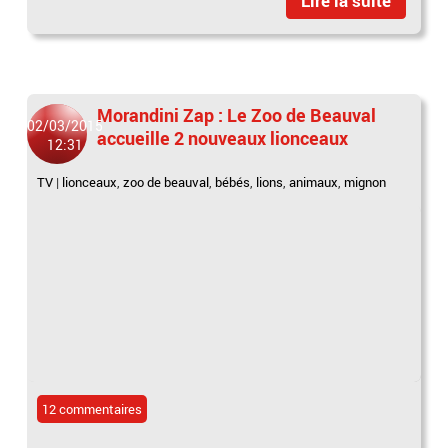
Lire la suite
Morandini Zap : Le Zoo de Beauval
02/03/2015
accueille 2 nouveaux lionceaux
12:31
TV
|
lionceaux
,
zoo de beauval
,
bébés
,
lions
,
animaux
,
mignon
12 commentaires