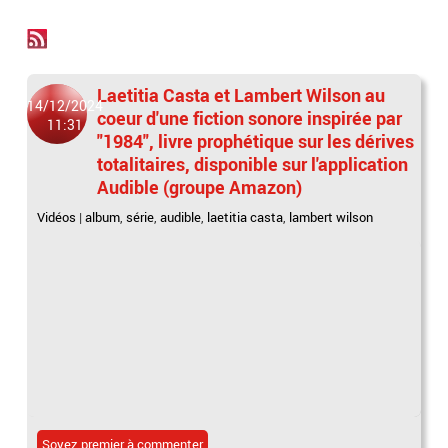
Laetitia Casta et Lambert Wilson au
14/12/2024
coeur d'une fiction sonore inspirée par
11:31
"1984", livre prophétique sur les dérives
totalitaires, disponible sur l'application
Audible (groupe Amazon)
Vidéos
|
album
,
série
,
audible
,
laetitia casta
,
lambert wilson
Soyez premier à commenter