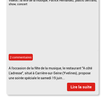
Vidéos
|
la fete de la musique
,
Patrick Hernandez
,
plastic bertrand
,
show
,
concert
2 commentaires
A l'occasion de la fête de la musique, le restaurant "A côté
L'adresse", situé à Carrière-sur-Seine (Yvelines), propose
une soirée spéciale le samedi 19 juin...
Lire la suite