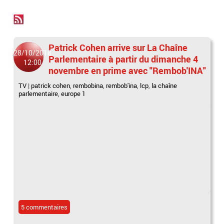
Patrick Cohen arrive sur La Chaîne
28/10/2018
Parlementaire à partir du dimanche 4
12:00
novembre en prime avec "Rembob'INA"
TV
|
patrick cohen
,
rembobina
,
rembob'ina
,
lcp
,
la chaîne
parlementaire
,
europe 1
5 commentaires