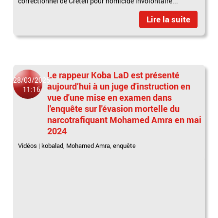
correctionnel de Créteil pour homicide involontaire...
Lire la suite
Le rappeur Koba LaD est présenté
28/03/2025
aujourd’hui à un juge d'instruction en
11:16
vue d'une mise en examen dans
l'enquête sur l'évasion mortelle du
narcotrafiquant Mohamed Amra en mai
2024
Vidéos
|
kobalad
,
Mohamed Amra
,
enquête