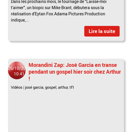
Dans les prochains mois, le tournage de "Laisse-moi
t'aimer", un biopic sur Mike Brant, débutera sous la
réalisation d'Eytan Fox.Adama Pictures Production
indique,...
Lire la suite
Morandini Zap: José Garcia en transe
26/10/2013
pendant un gospel hier soir chez Arthur
10:41
!
Vidéos
|
josé garcia
,
gospel
,
arthur
,
tf1