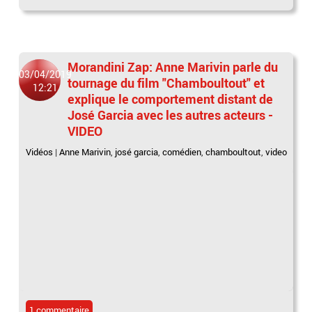
Morandini Zap: Anne Marivin parle du
03/04/2019
tournage du film "Chamboultout" et
12:21
explique le comportement distant de
José Garcia avec les autres acteurs -
VIDEO
Vidéos
|
Anne Marivin
,
josé garcia
,
comédien
,
chamboultout
,
video
1 commentaire