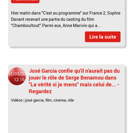
Hier matin dans "C'est au programme" sur France 2, Sophie
Davant recevait une partie du casting du film
"Chamboultout".Parmi eux, Anne Marivin qui a...
Lire la suite
José Garcia confie qu'il n'aurait pas du
31/03/2019
jouer le rôle de Serge Benamou dans
12:16
"La vérité si je mens" mais celui de... -
Regardez
Vidéos
|
josé garcia
,
film
,
cinema
,
rôle