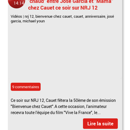
"chaud" entre José Garcia et "Mama"
14:14
chez Cauet ce soir sur NRJ 12
Vidéos
|
nrj 12
,
bienvenue chez cauet
,
cauet
,
anniversaire
,
josé
garcia
,
michael youn
9 commentaires
Ce soir sur NRJ 12, Cauet fêtera la 50ème de son émission
"Bienvenue chez Cauet".A cette occasion, l'animateur
recevra toute l'équipe du film "Vive la France", le...
Lire la suite