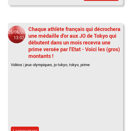
Chaque athlète français qui décrochera
25/06/2021
une médaille d'or aux JO de Tokyo qui
13:02
débutent dans un mois recevra une
prime versée par l'Etat - Voici les (gros)
montants !
Vidéos
|
jeux olympiques
,
jo tokyo
,
tokyo
,
prime
1 commentaire