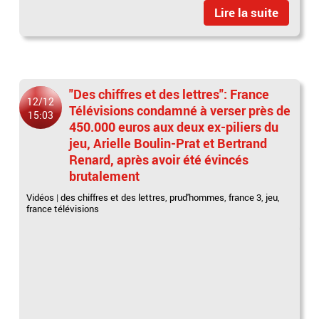
Lire la suite
"Des chiffres et des lettres": France
12/12
Télévisions condamné à verser près de
15:03
450.000 euros aux deux ex-piliers du
jeu, Arielle Boulin-Prat et Bertrand
Renard, après avoir été évincés
brutalement
Vidéos
|
des chiffres et des lettres
,
prud'hommes
,
france 3
,
jeu
,
france télévisions