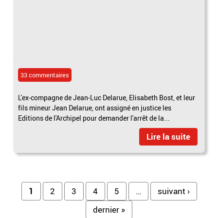
33 commentaires
L'ex-compagne de Jean-Luc Delarue, Elisabeth Bost, et leur
fils mineur Jean Delarue, ont assigné en justice les
Editions de l'Archipel pour demander l'arrêt de la...
Lire la suite
Pages
1
2
3
4
5
…
suivant ›
dernier »