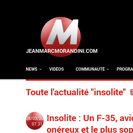
Aller au contenu principal
NEWS
VIDÉOS
COMMUNAUTÉ
PROGRA
Toute l'actualité "insolite"
Insolite : Un F-35, av
28/03/2021
07:31
onéreux et le plus so