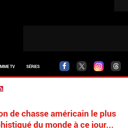
MME TV
SÉRIES
ion de chasse américain le plus
phistiqué du monde à ce jour...