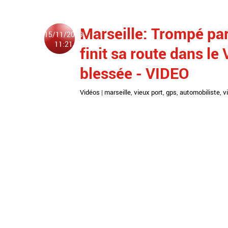
Marseille: Trompé pa
15/11/2019
11:21
finit sa route dans l
blessée - VIDEO
Vidéos
|
marseille
,
vieux port
,
gps
,
automobiliste
,
v