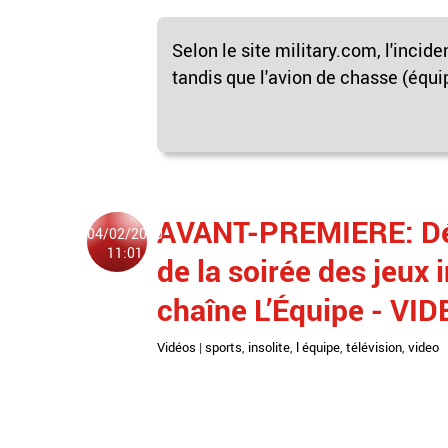
Selon le site military.com, l'incid
tandis que l'avion de chasse (équip
AVANT-PREMIERE: Déc
04/02/2020
11:01
de la soirée des jeux 
chaîne L’Équipe - VI
Vidéos
|
sports
,
insolite
,
l équipe
,
télévision
,
video