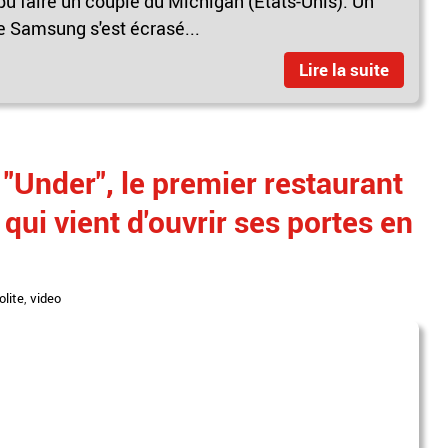
 pu faire un couple du Michigan (Etats-Unis). Un
ue Samsung s'est écrasé...
Lire la suite
"Under", le premier restaurant
qui vient d'ouvrir ses portes en
olite
,
video