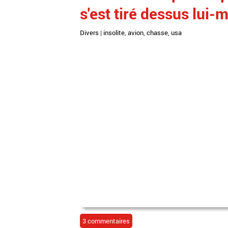
s'est tiré dessus lui-
Divers
|
insolite
,
avion
,
chasse
,
usa
3 commentaires