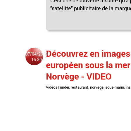
C'est une découverte insolite qu'a
"satellite" publicitaire de la marq
Découvrez en images 
07/04/2019
15:30
européen sous la mer 
Norvège - VIDEO
Vidéos
|
under
,
restaurant
,
norvege
,
sous-marin
,
ins