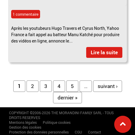
1 commentaire
Après les youtubeurs Hugo Travers et Cyrus North, Yahoo
France a fait appel au batteur Manu Katché pour produire
des vidéos en ligne, annonce le...
Lire la suite
Pages
1
2
3
4
5
…
suivant ›
dernier »
COPYRIGHT ©2006-2026 THE MORANDINI FAMILY SARL - TOUS
DROITS RESERVES
Mentions légales
Politique cookies
Gestion des cookies
Protection des données personnelles
CGU
Contact