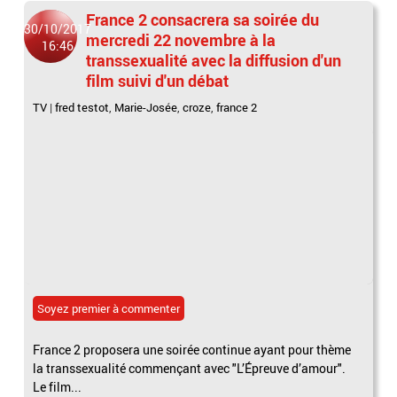
France 2 consacrera sa soirée du
30/10/2017
mercredi 22 novembre à la
16:46
transsexualité avec la diffusion d'un
film suivi d'un débat
TV
|
fred testot
,
Marie-Josée
,
croze
,
france 2
Soyez premier à commenter
France 2 proposera une soirée continue ayant pour thème
la transsexualité commençant avec "L’Épreuve d’amour".
Le film...