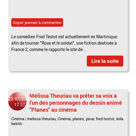
Soyez premier à commenter
Le comédien Fred Testot est actuellement en Martinique
afin de tourner "Rose et le soldat", une fiction destinée à
France 2, comme le rapporte le site de...
Lire la suite
Mélissa Theuriau va prêter sa voix à
22/07/2013
l'un des personnages du dessin animé
17:37
"Planes" au cinéma
Cinéma
|
melissa theuriau
,
Cinéma
,
planes
,
pixar
,
fred testot
,
leila
bekhti