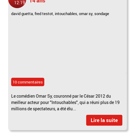
14 ans
12:19
david guetta
,
fred testot
,
intouchables
,
omar sy
,
sondage
10 commentaires
Le comédien Omar Sy, couronné par le César 2012 du
meilleur acteur pour "Intouchables", qui a réuni plus de 19
millions de spectateurs, a été élu...
Lire la suite