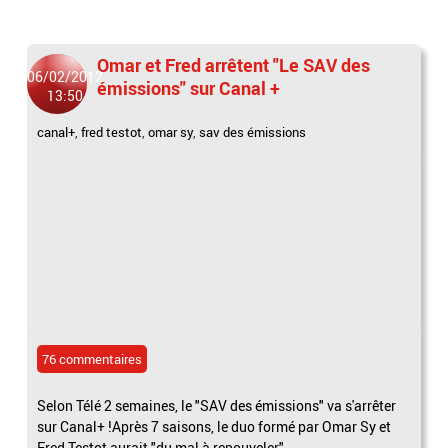
Omar et Fred arrêtent "Le SAV des
06/02/2012
émissions" sur Canal +
13:50
canal+
,
fred testot
,
omar sy
,
sav des émissions
76 commentaires
Selon Télé 2 semaines, le "SAV des émissions" va s'arrêter
sur Canal+ !Après 7 saisons, le duo formé par Omar Sy et
Fred Testot aurait "du mal à renouveler"...