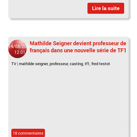
Lire la suite
Mathilde Seigner devient professeur de
14/08/2015
français dans une nouvelle série de TF1
12:01
TV
|
mathilde seigner
,
professeur
,
casting
,
tf1
,
fred testot
18 commentaires