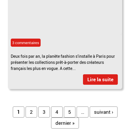
3 commentaires
Deux fois par an, la planète fashion s’installe à Paris pour
présenter les collections prêt-à-porter des créateurs
français les plus en vogue. A cette...
Lire la suite
Pages
1
2
3
4
5
…
suivant ›
dernier »