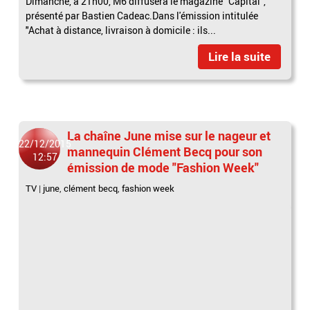
Dimanche, à 21h00, M6 diffusera le magazine "Capital",
présenté par Bastien Cadeac.Dans l'émission intitulée
"Achat à distance, livraison à domicile : ils...
Lire la suite
La chaîne June mise sur le nageur et
22/12/2015
mannequin Clément Becq pour son
12:57
émission de mode "Fashion Week"
TV
|
june
,
clément becq
,
fashion week