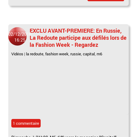
EXCLU AVANT-PREMIERE: En Russie,
02/12/2016
La Redoute participe aux défilés lors de
16:25
la Fashion Week - Regardez
Vidéos
|
la redoute
,
fashion week
,
russie
,
capital
,
m6
1 commentaire