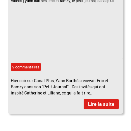
Vidéos
|
yann barthès
,
eric et ramzy
,
le petit journal
,
canal plus
9 commentaires
Hier soir sur Canal Plus, Yann Barthès recevait Eric et
Ramzy dans son "Petit Journal". Des invités qui ont
inspiré Catherine et Liliane, ce qui a fait rire...
Lire la suite