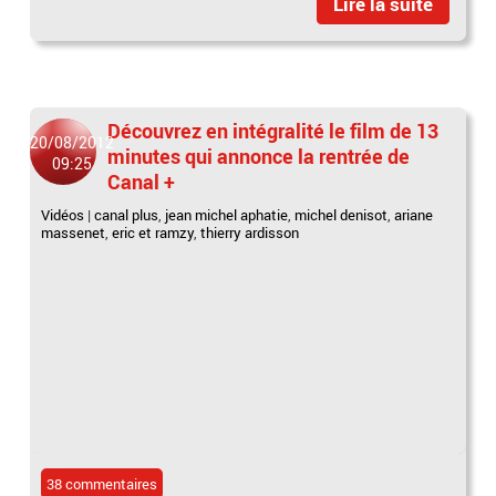
Lire la suite
Découvrez en intégralité le film de 13
20/08/2012
minutes qui annonce la rentrée de
09:25
Canal +
Vidéos
|
canal plus
,
jean michel aphatie
,
michel denisot
,
ariane
massenet
,
eric et ramzy
,
thierry ardisson
38 commentaires