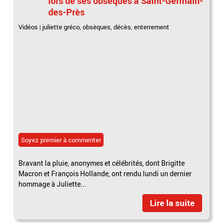
lors de ses obsèques à Saint-Germain-
des-Près
Vidéos
|
juliette gréco
,
obsèques
,
décès
,
enterrement
Soyez premier à commenter
Bravant la pluie, anonymes et célébrités, dont Brigitte
Macron et François Hollande, ont rendu lundi un dernier
hommage à Juliette...
Lire la suite