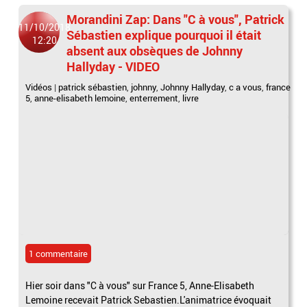
Morandini Zap: Dans "C à vous", Patrick
11/10/2018
Sébastien explique pourquoi il était
12:20
absent aux obsèques de Johnny
Hallyday - VIDEO
Vidéos
|
patrick sébastien
,
johnny
,
Johnny Hallyday
,
c a vous
,
france
5
,
anne-elisabeth lemoine
,
enterrement
,
livre
1 commentaire
Hier soir dans "C à vous" sur France 5, Anne-Elisabeth
Lemoine recevait Patrick Sebastien.L'animatrice évoquait