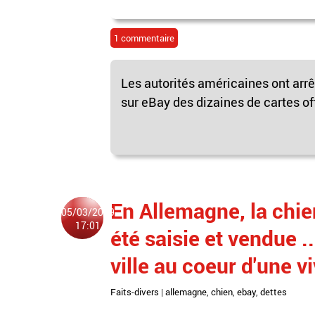
1 commentaire
Les autorités américaines ont arr
sur eBay des dizaines de cartes off
En Allemagne, la chie
05/03/2019
17:01
été saisie et vendue ..
ville au coeur d'une 
Faits-divers
|
allemagne
,
chien
,
ebay
,
dettes