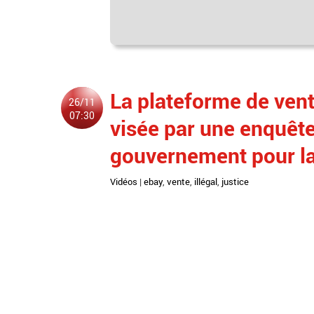
La plateforme de ven
26/11
07:30
visée par une enquête 
gouvernement pour la 
Vidéos
|
ebay
,
vente
,
illégal
,
justice