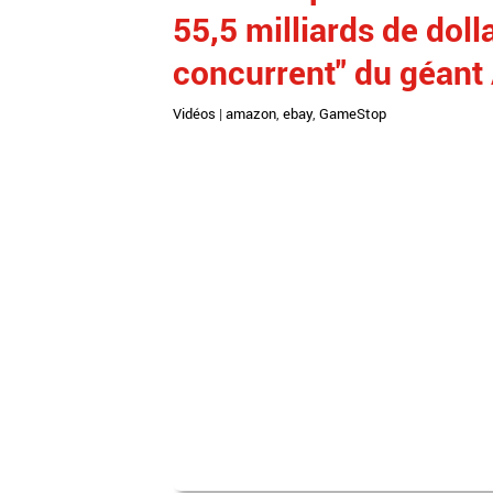
55,5 milliards de dolla
concurrent" du géan
Vidéos
|
amazon
,
ebay
,
GameStop