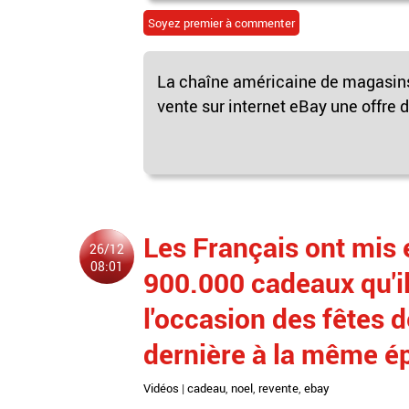
Soyez premier à commenter
La chaîne américaine de magasins
vente sur internet eBay une offre d
Les Français ont mis 
26/12
08:01
900.000 cadeaux qu'ils
l'occasion des fêtes d
dernière à la même 
Vidéos
|
cadeau
,
noel
,
revente
,
ebay