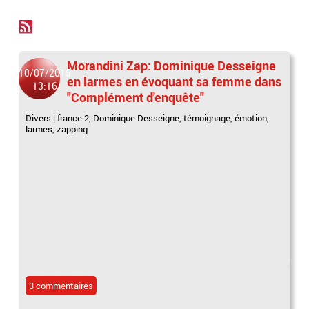
Morandini Zap: Dominique Desseigne
10/07/2015
en larmes en évoquant sa femme dans
13:16
"Complément d'enquête"
Divers
|
france 2
,
Dominique Desseigne
,
témoignage
,
émotion
,
larmes
,
zapping
3 commentaires