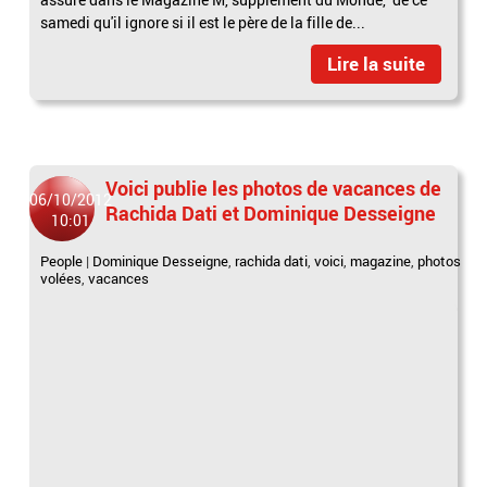
samedi qu'il ignore si il est le père de la fille de...
Lire la suite
Voici publie les photos de vacances de
06/10/2012
Rachida Dati et Dominique Desseigne
10:01
People
|
Dominique Desseigne
,
rachida dati
,
voici
,
magazine
,
photos
volées
,
vacances