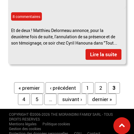
8 commentaires
Et de deux ! Matthieu Delormeau annonce, pour la
deuxième fois de suite, l'annulation de sa présence et de
son témoignage, ce soir chez Cyril Hanouna dans "Tout...
Lire la suite
Pages
« premier
‹ précédent
1
2
3
4
5
…
suivant ›
dernier »
COPYRIGHT ©2006-2026 THE MORANDINI FAMILY SARL - TOUS
DROITS RESERVES
Mentions légales
Politique cookies
Gestion des cookies
Protection des données personnelles
CGU
Contact