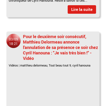
chroniqueur de Cyril Hanouna. Reste à savoir si ces...
Lire la suite
Pour le deuxième soir consécutif,
03/09
Matthieu Delormeau annonce
18:21
l'annulation de sa présence ce soir chez
Cyril Hanouna : "Je vais très bien !" -
Vidéo
Vidéos
|
matthieu delormeau
,
Tout beau tout 9
,
cyril hanouna