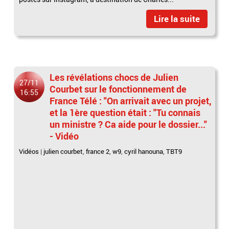
Lire la suite
Les révélations chocs de Julien
27/11
Courbet sur le fonctionnement de
16:55
France Télé : "On arrivait avec un projet,
et la 1ère question était : "Tu connais
un ministre ? Ca aide pour le dossier..."
- Vidéo
Vidéos
|
julien courbet
,
france 2
,
w9
,
cyril hanouna
,
TBT9