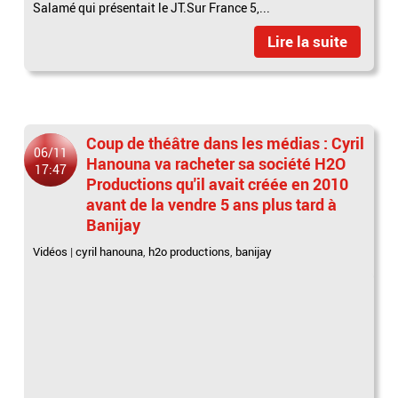
Salamé qui présentait le JT.Sur France 5,...
Lire la suite
Coup de théâtre dans les médias : Cyril
06/11
Hanouna va racheter sa société H2O
17:47
Productions qu'il avait créée en 2010
avant de la vendre 5 ans plus tard à
Banijay
Vidéos
|
cyril hanouna
,
h2o productions
,
banijay