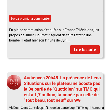
Soyez premier à commenter
En pleine commission d'enquête sur France Télévisions, les
propos de Julien Courbet risquent de faire l'effet d'une
bombe. Il était hier soir l'invité de Cyril...
Lire la suite
Audiences 20h45: La présence de Lena
19/11
Situations sur le plateau ne booste pas
09:26
la 3e partie de "Quotidien" sur TMC qui
est à 1,7 million, talonnée par celle de
"Tout beau, tout neuf" sur W9
Vidéos
|
C'est Canteloup
,
tf1
,
nicolas canteloup
,
TBT9
,
cyril hanouna
,