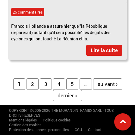
26 commentaires
François Hollande a assuré hier que "la République
(réparerait) autant qu'il sera possible" les dégâts des
cyclones qui ont touché La Réunion et la...
Lire la suite
Pages
1
2
3
4
5
…
suivant ›
dernier »
COPYRIGHT ©2006-2026 THE MORANDINI FAMILY SARL - TOUS
DROITS RESERVES
Mentions légales
Politique cookies
Gestion des cookies
Protection des données personnelles
CGU
Contact