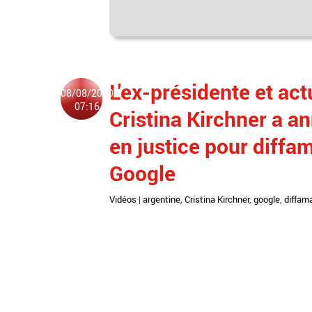
L'ex-présidente et act
08/08/2020
07:16
Cristina Kirchner a a
en justice pour diffam
Google
Vidéos
|
argentine
,
Cristina Kirchner
,
google
,
diffam