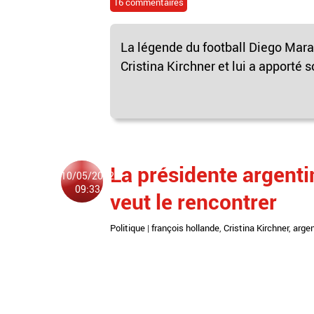
16 commentaires
La légende du football Diego Mara
Cristina Kirchner et lui a apporté 
La présidente argentin
10/05/2012
09:33
veut le rencontrer
Politique
|
françois hollande
,
Cristina Kirchner
,
argen