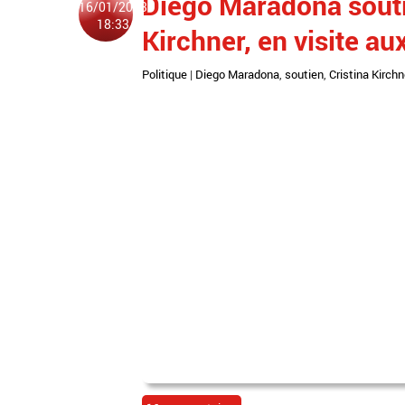
Diego Maradona soutie
16/01/2013
18:33
Kirchner, en visite au
Politique
|
Diego Maradona
,
soutien
,
Cristina Kirchn