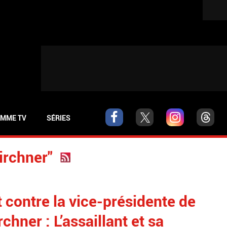
MME TV
SÉRIES
Kirchner"
t contre la vice-présidente de
rchner : L’assaillant et sa