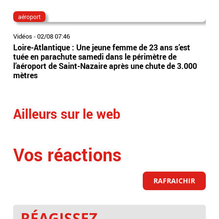
aéroport
la 
Vidéos
-
02/08 07:46
Vidé
Loire-Atlantique : Une jeune femme de 23 ans s’est
Acci
tuée en parachute samedi dans le périmètre de
bai
l’aéroport de Saint-Nazaire après une chute de 3.000
Mon
mètres
heu
Ailleurs sur le web
Vos réactions
RAFRAICHIR
RÉAGISSEZ