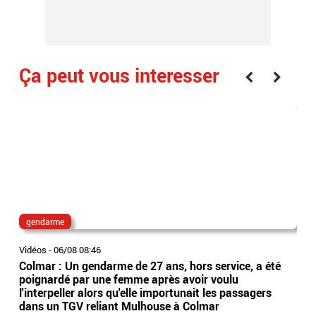
Ça peut vous interesser
gendarme
ag
Vidéos
-
06/08 08:46
Vidé
Colmar : Un gendarme de 27 ans, hors service, a été
Un 
poignardé par une femme après avoir voulu
prè
l'interpeller alors qu'elle importunait les passagers
agr
dans un TGV reliant Mulhouse à Colmar
de 