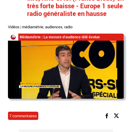
très forte baisse - Europe 1 seule
radio généraliste en hausse
Vidéos
|
médiamétrie
,
audiences
,
radio
7 commentaires