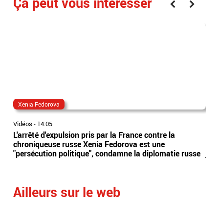
Ça peut vous interesser
Xenia Fedorova
al
Vidéos
-
14:05
Vidé
L'arrêté d'expulsion pris par la France contre la
All
chroniqueuse russe Xenia Fedorova est une
syn
"persécution politique", condamne la diplomatie russe
just
Ailleurs sur le web