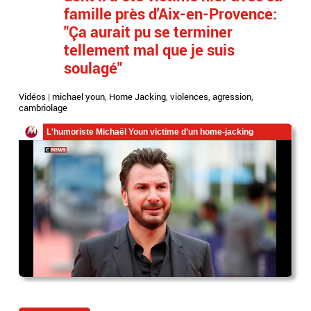
famille près d'Aix-en-Provence:
"Ça aurait pu se terminer
tellement mal que je suis
soulagé"
Vidéos
|
michael youn
,
Home Jacking
,
violences
,
agression
,
cambriolage