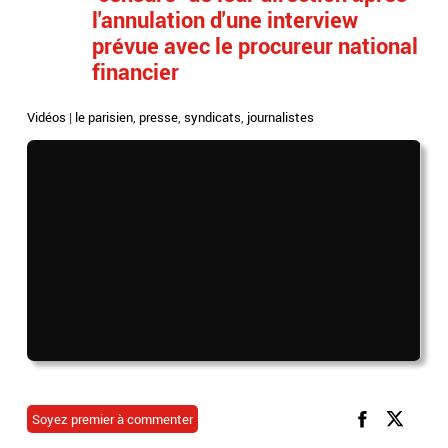
l'annulation d'une interview
prévue avec le procureur national
financier
Vidéos
|
le parisien
,
presse
,
syndicats
,
journalistes
Soyez premier à commenter