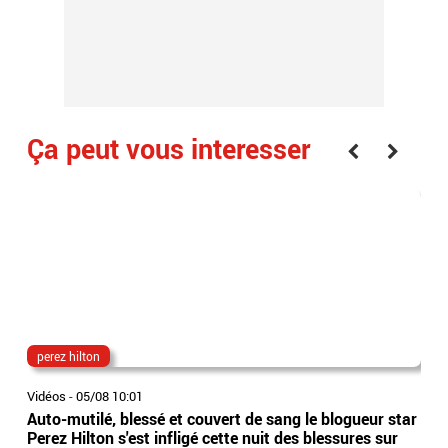
Ça peut vous interesser
perez hilton
can
Vidéos
-
05/08 10:01
Vidé
Auto-mutilé, blessé et couvert de sang le blogueur star
Le 
Perez Hilton s'est infligé cette nuit des blessures sur
des