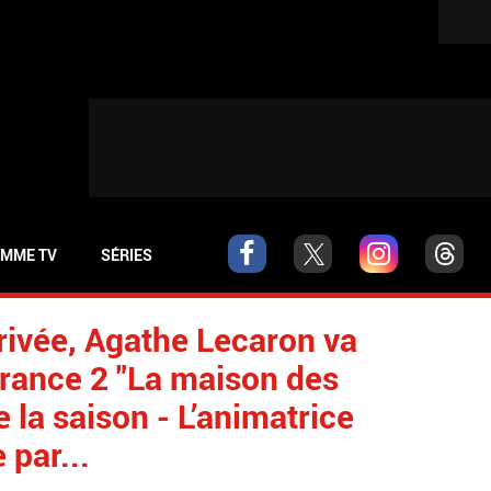
MME TV
SÉRIES
rivée, Agathe Lecaron va
France 2 "La maison des
e la saison - L’animatrice
 par...