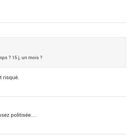
ps ? 15 j, un mois ?
t risqué.
sez politisée....