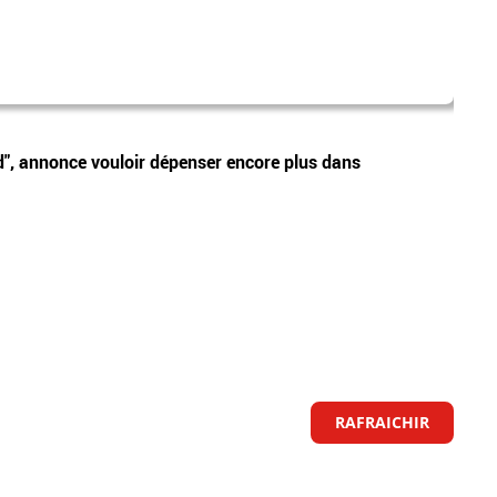
goog
Vidéos
ud", annonce vouloir dépenser encore plus dans
Alpha
par l
RAFRAICHIR