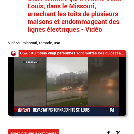
Louis, dans le Missouri,
arrachant les toits de plusieurs
maisons et endommageant des
lignes électriques - Vidéo
Vidéos
|
missouri
,
tornade
,
usa
Soyez premier à commenter