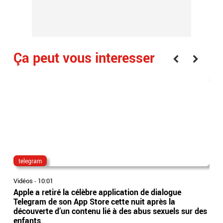
Ça peut vous interesser
telegram
can
Vidéos
-
10:01
Vidé
Apple a retiré la célèbre application de dialogue
EN 
Telegram de son App Store cette nuit après la
ale
découverte d’un contenu lié à des abus sexuels sur des
sur
enfants
pré