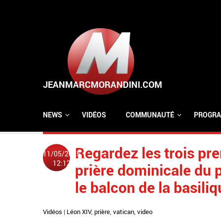
Aller au contenu principal
NEWS
VIDÉOS
COMMUNAUTÉ
PROGRA
Regardez les trois pr
11/05/2025
12:12
prière dominicale du 
le balcon de la basili
Vidéos
|
Léon XIV
,
prière
,
vatican
,
video