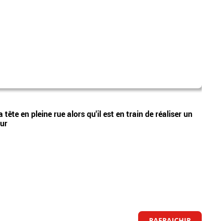
laure
Vidéos
tête en pleine rue alors qu'il est en train de réaliser un
Nouve
eur
Lecœu
RAFRAICHIR