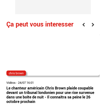
Ça peut vous interesser
chris brown
aud
Vidéos
-
24/07 16:01
Vidé
Le chanteur américain Chris Brown plaide coupable
Alor
devant un tribunal londonien pour une rixe survenue
ruin
dans une boîte de nuit - Il connaîtra sa peine le 26
Fleu
octobre prochain
int