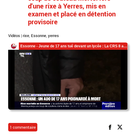
d'une rixe à Yerres, mis en
examen et placé en détention
provisoire
Vidéos
|
rixe
,
Essonne
,
yerres
1 commentaire