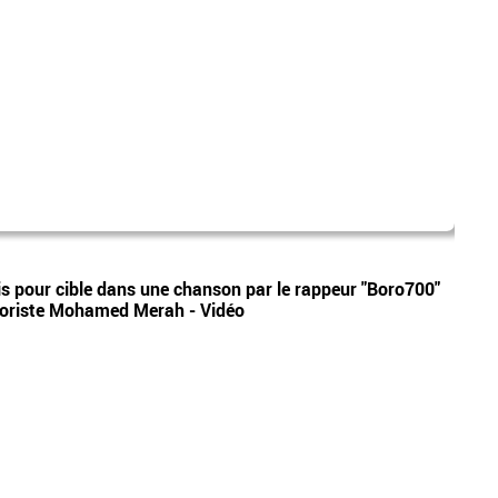
mété
Vidéos
pris pour cible dans une chanson par le rappeur "Boro700"
EN DI
rroriste Mohamed Merah - Vidéo
tempé