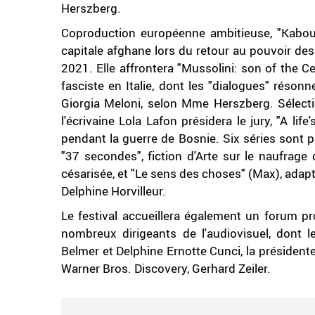
Herszberg.
Coproduction européenne ambitieuse, "Kaboul
capitale afghane lors du retour au pouvoir des 
2021. Elle affrontera "Mussolini: son of the C
fasciste en Italie, dont les "dialogues" réso
Giorgia Meloni, selon Mme Herszberg. Sélecti
l'écrivaine Lola Lafon présidera le jury, "A li
pendant la guerre de Bosnie. Six séries sont pa
"37 secondes", fiction d'Arte sur le naufrage
césarisée, et "Le sens des choses" (Max), adapta
Delphine Horvilleur.
Le festival accueillera également un forum pr
nombreux dirigeants de l'audiovisuel, dont 
Belmer et Delphine Ernotte Cunci, la président
Warner Bros. Discovery, Gerhard Zeiler.