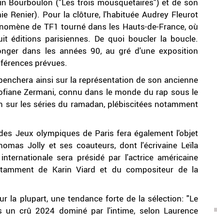
in Bourboulon ("Les trois mousquetaires") et de son
e Renier). Pour la clôture, l'habituée Audrey Fleurot
 phénomène de TF1 tourné dans les Hauts-de-France, où
it éditions parisiennes. De quoi boucler la boucle.
longer dans les années 90, au gré d'une exposition
nférences prévues.
 penchera ainsi sur la représentation de son ancienne
 Sofiane Zermani, connu dans le monde du rap sous le
n sur les séries du ramadan, plébiscitées notamment
des Jeux olympiques de Paris fera également l'objet
mas Jolly et ses coauteurs, dont l'écrivaine Leïla
 internationale sera présidé par l'actrice américaine
notamment de Karin Viard et du compositeur de la
ur la plupart, une tendance forte de la sélection: "Le
ès un crû 2024 dominé par l'intime, selon Laurence