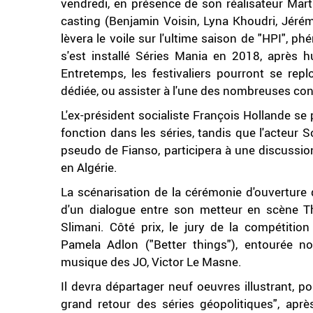
vendredi, en présence de son réalisateur Mart
casting (Benjamin Voisin, Lyna Khoudri, Jérémi
lèvera le voile sur l'ultime saison de "HPI",
s'est installé Séries Mania en 2018, après hu
Entretemps, les festivaliers pourront se rep
dédiée, ou assister à l'une des nombreuses co
L'ex-président socialiste François Hollande se
fonction dans les séries, tandis que l'acteur
pseudo de Fianso, participera à une discussio
en Algérie.
La scénarisation de la cérémonie d'ouverture 
d'un dialogue entre son metteur en scène Tho
Slimani. Côté prix, le jury de la compétition
Pamela Adlon ("Better things"), entourée 
musique des JO, Victor Le Masne.
Il devra départager neuf oeuvres illustrant, po
grand retour des séries géopolitiques", apr