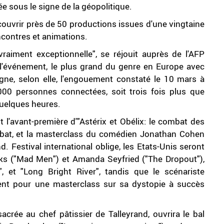
e sous le signe de la géopolitique.
écouvrir près de 50 productions issues d'une vingtaine
ncontres et animations.
raiment exceptionnelle", se réjouit auprès de l'AFP
 l'événement, le plus grand du genre en Europe avec
ne, selon elle, l'engouement constaté le 10 mars à
23.000 personnes connectées, soit trois fois plus que
 quelques heures.
t l'avant-première d'"Astérix et Obélix: le combat des
habat, et la masterclass du comédien Jonathan Cohen
 Festival international oblige, les Etats-Unis seront
cks ("Mad Men") et Amanda Seyfried ("The Dropout"),
, et "Long Bright River", tandis que le scénariste
ment pour une masterclass sur sa dystopie à succès
acrée au chef pâtissier de Talleyrand, ouvrira le bal