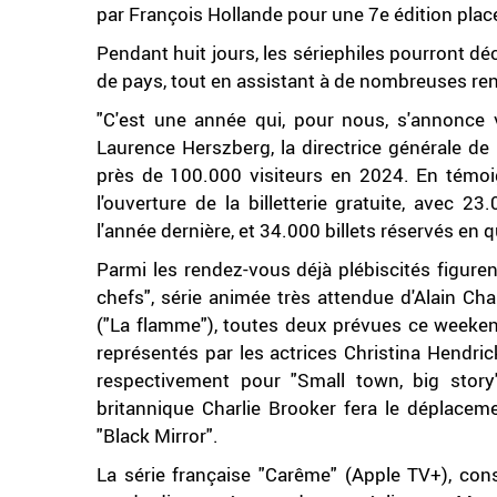
par François Hollande pour une 7e édition placé
Pendant huit jours, les sériephiles pourront d
de pays, tout en assistant à de nombreuses re
"C'est une année qui, pour nous, s'annonce v
Laurence Herszberg, la directrice générale de
près de 100.000 visiteurs en 2024. En témoig
l'ouverture de la billetterie gratuite, avec 
l'année dernière, et 34.000 billets réservés en
Parmi les rendez-vous déjà plébiscités figuren
chefs", série animée très attendue d'Alain C
("La flamme"), toutes deux prévues ce weekend.
représentés par les actrices Christina Hendri
respectivement pour "Small town, big story"
britannique Charlie Brooker fera le déplace
"Black Mirror".
La série française "Carême" (Apple TV+), cons