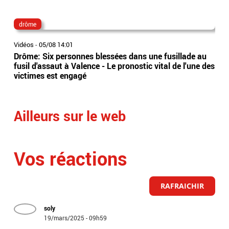
drôme
fra
Vidéos
-
05/08 14:01
Vidé
Drôme: Six personnes blessées dans une fusillade au
Apr
fusil d'assaut à Valence - Le pronostic vital de l'une des
déc
victimes est engagé
voi
pou
Ailleurs sur le web
Vos réactions
RAFRAICHIR
soly
19/mars/2025 - 09h59