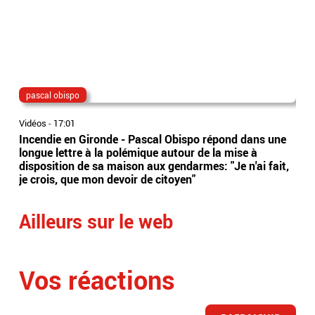
pascal obispo
jus
Vidéos
-
17:01
Vidé
Incendie en Gironde - Pascal Obispo répond dans une
Mair
longue lettre à la polémique autour de la mise à
disc
disposition de sa maison aux gendarmes: "Je n'ai fait,
de 
je crois, que mon devoir de citoyen"
hom
Ailleurs sur le web
Vos réactions