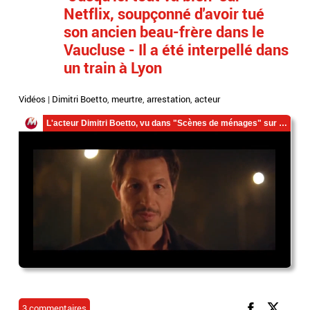
Netflix, soupçonné d'avoir tué
son ancien beau-frère dans le
Vaucluse - Il a été interpellé dans
un train à Lyon
Vidéos
|
Dimitri Boetto
,
meurtre
,
arrestation
,
acteur
3 commentaires