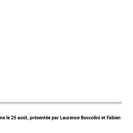
londr
Vidéos
e le 25 août, présentée par Laurence Boccolini et Fabien
EN DI
dans 