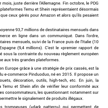
 mois, juste derrière l'Allemagne. Fin octobre, le PDG
es plateformes Temu et Shein représentaient désormais
s que ceux gérés pour Amazon et alors qu'ils pesaient
 moyenne 93,7 millions de destinataires mensuels dans
mmerce en ligne dans un communiqué. Dans l’ordre,
aires mensuels, suivi de la France puis de l'Italie (10
l'Espagne (9,4 millions). C’est le «premier rapport de
hé sous la contrainte du nouveau règlement européen
ue aux très grandes plateformes.
n Europe grâce à une stratégie de prix cassés, est la
 du e-commerce Pinduoduo, né en 2015. Il propose un
uets, décoration, outils, high-tech, etc. En juin, la
Temu et Shein afin de vérifier leur conformité aux
 des consommateurs, les questionnant notamment sur
permettre le signalement de produits illégaux.
es trompeuses («dark pattern») qui permettent de