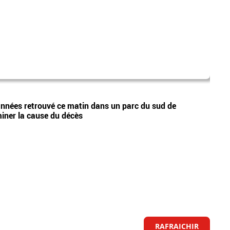
pasc
Vidéos
années retrouvé ce matin dans un parc du sud de
Incen
iner la cause du décès
dispo
RAFRAICHIR