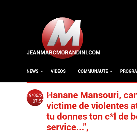
Aller au contenu principal
NEWS
VIDÉOS
COMMUNAUTÉ
PROGRA
Hanane Mansouri, can
19/06/2024
07:55
victime de violentes at
tu donnes ton c*l de b
service...",