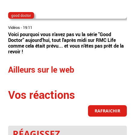
good doctor
Lio
Vidéos
-
19:11
Vidé
Voici pourquoi vous n'avez pas vu la série "Good
Jor
Doctor" aujourd'hui, tout l'après midi sur RMC Life
gér
comme cela était prévu... et vous n'êtes pas prêt de la
int
revoir !
Arge
Ailleurs sur le web
Vos réactions
RAFRAICHIR
RÉAGISSEZ