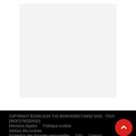
COPYRIGHT ©2006-2026 THE MORANDINI FAMILY SARL - TOUS
DROITS RESERVES
Mentions légales
Politique cookies
Gestion des cookies
Protection des données personnelles
CGU
Contact