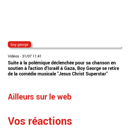
boy george
dir
Vidéos
-
31/07 11:41
Vidé
Suite à la polémique déclenchée pour sa chanson en
Ima
soutien à l'action d'Israël à Gaza, Boy George se retire
tête
de la comédie musicale "Jesus Christ Superstar"
dir
Ailleurs sur le web
Vos réactions