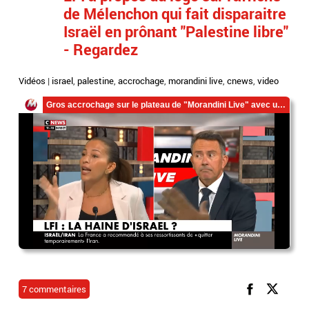
de Mélenchon qui fait disparaitre
Israël en prônant "Palestine libre"
- Regardez
Vidéos
|
israel
,
palestine
,
accrochage
,
morandini live
,
cnews
,
video
7 commentaires