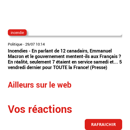
incendie
Em
Politique
-
29/07 10:14
Vidé
Incendies - En parlant de 12 canadairs, Emmanuel
Emm
Macron et le gouvernement mentent-ils aux Français ?
pré
En réalité, seulement 7 étaient en service samedi et... 5
con
vendredi dernier pour TOUTE la France! (Presse)
touj
Ailleurs sur le web
Vos réactions
RAFRAICHIR