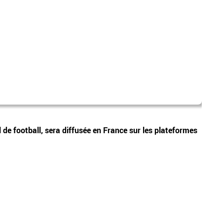
jouet
Vidéos
 de football, sera diffusée en France sur les plateformes
Pas-d
ans s