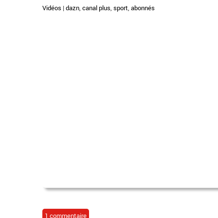
Vidéos
|
dazn
,
canal plus
,
sport
,
abonnés
1 commentaire