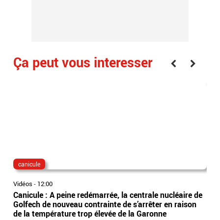
Ça peut vous interesser
canicule
fra
Vidéos
-
12:00
Vidé
Canicule : A peine redémarrée, la centrale nucléaire de
Per
Golfech de nouveau contrainte de s’arrêter en raison
obl
de la température trop élevée de la Garonne
trai