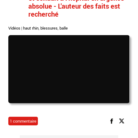
absolue - L'auteur des faits est
recherché
Vidéos
|
haut rhin
,
blessures
,
balle
1 commentaire