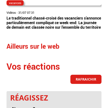
vacances
aud
Vidéos
-
31/07 07:31
Vidé
Le traditionnel chassé-croisé des vacanciers s’annonce
Alor
particulièrement compliqué ce week-end: La journée
ruin
de demain est classée noire sur l’ensemble du territoire
Fleu
int
Ailleurs sur le web
Vos réactions
RAFRAICHIR
RÉAGISSEZ