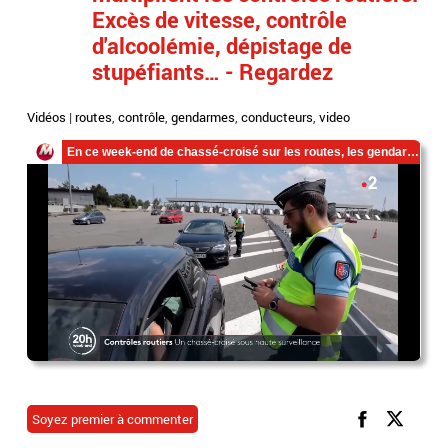
Excès de vitesse, contrôle
d'alcoolémie, dépistage de
stupéfiants… - Regardez
Vidéos
|
routes
,
contrôle
,
gendarmes
,
conducteurs
,
video
Soyez premier à commenter